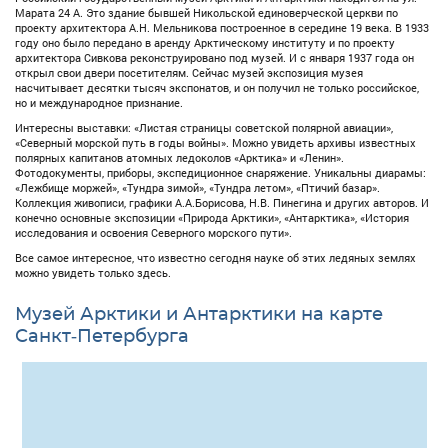
Марата 24 А. Это здание бывшей Никольской единоверческой церкви по
проекту архитектора А.Н. Мельникова построенное в середине 19 века. В 1933
году оно было передано в аренду Арктическому институту и по проекту
архитектора Сивкова реконструировано под музей. И с января 1937 года он
открыл свои двери посетителям. Сейчас музей экспозиция музея
насчитывает десятки тысяч экспонатов, и он получил не только российское,
но и международное признание.
Интересны выставки: «Листая страницы советской полярной авиации»,
«Северный морской путь в годы войны». Можно увидеть архивы известных
полярных капитанов атомных ледоколов «Арктика» и «Ленин».
Фотодокументы, приборы, экспедиционное снаряжение. Уникальны диарамы:
«Лежбище моржей», «Тундра зимой», «Тундра летом», «Птичий базар».
Коллекция живописи, графики А.А.Борисова, Н.В. Пинегина и других авторов. И
конечно основные экспозиции «Природа Арктики», «Антарктика», «История
исследования и освоения Северного морского пути».
Все самое интересное, что известно сегодня науке об этих ледяных землях
можно увидеть только здесь.
Музей Арктики и Антарктики на карте
Санкт-Петербурга