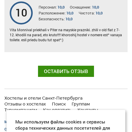
Персонал:
10,0
Оснащение:
10,0
10
Расположение:
10,0
Чистота:
10,0
Безопасность:
10,0
Vita Monnival priekhali v Piter na mayskie prazniki. zhili v old flat z 7-
12. khodili na parad, eto kruto!!!! khoroshij hostel v nomere est^ vanaya
toilete. esli priedu budu tut spat^:)
ОСТАВИТЬ ОТЗЫВ
Хостелы и отели Санкт-Петербурга
Отзывы о хостелах
Поиск
Группам
Туркомпаниям
Как оплатить
Контакты
Мы используем файлы cookies и сервисы
Москва:
+7 (495) 646-74-40
сбора технических данных посетителей для
Санкт-Петербург:
+7 (812) 418-22-18