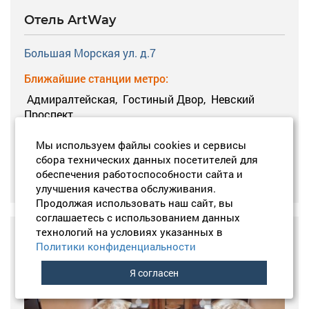
Отель ArtWay
Большая Морская ул. д.7
Ближайшие станции метро:
Адмиралтейская,
Гостиный Двор,
Невский
Проспект
1200 руб.
Цена за проживание за 1 ночь:
Мы используем файлы cookies и сервисы
сбора технических данных посетителей для
обеспечения работоспособности сайта и
БЫСТРОЕ БРОНИРОВАНИЕ
улучшения качества обслуживания.
Продолжая использовать наш сайт, вы
соглашаетесь с использованием данных
технологий на условиях указанных в
Политики конфиденциальности
оценка
8,6
Я согласен