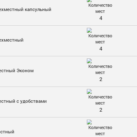
ехместный капсульный
4
ехместный
4
естный Эконом
2
естный с удобствами
2
естный