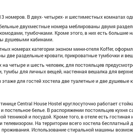
 13 номеров. В двух- четырех- и шестиместных комнатах о
ельные двухместные номера меблированы двумя раздель
комодами, тумбочками. Кроме этого, в них есть большие 
ны душевыми кабинами.
тных номерах категории эконом мини-отеля Koffer, оформ
ны две раздельные кровати, прикроватные тумбочки и ве
х на четыре и шесть человек, для постояльцев предусмот
, тумбы для личных вещей, настенная вешалка для верхн
 этаже для гостей хостела две туалетные и две душевые 
стинице Central House Hostel круглосуточно работает сто
 и постельное белье. В распоряжении постояльцев кухня 
й техникой и посудой. Кроме того, в отеле есть гостиная 
 телевизором. На территории всего хостела бесплатный до
 проживания. Использование стиральной машины возможн