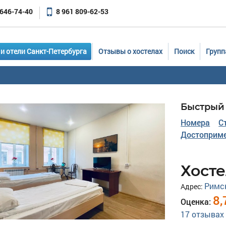
 646-74-40
8 961 809-62-53
и отели Санкт-Петербурга
Отзывы о хостелах
Поиск
Групп
Быстрый 
Номера
С
Достоприме
Хосте
Римск
Адрес:
8,
Оценка:
17
отзывах