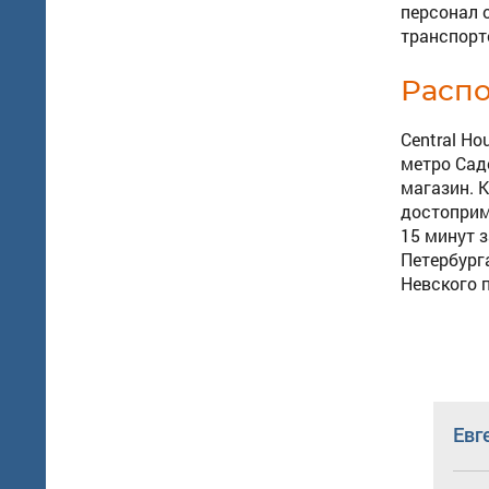
персонал 
транспорт
Расп
Central H
метро Садо
магазин. 
достоприм
15 минут 
Петербург
Невского 
Евг