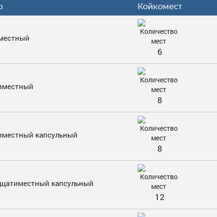
р
Койкомест
местный
6
иместный
8
иместный капсульный
8
дцатиместный капсульный
12