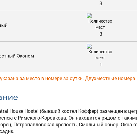
3
ный
3
естный Эконом
1
указана за место в номере за сутки. Двухместные номера
ание
ntral House Hostel (бывший хостел Коффер) размещен в цет
оспекте Римского-Корсакова. Он находится рядом с таки
орец, Петропавловская крепость, Смольный собор. Окна о
садик.