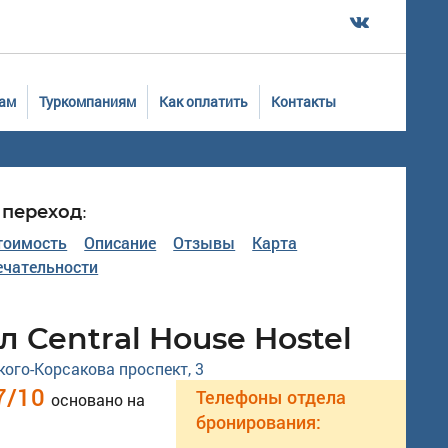
ам
Туркомпаниям
Как оплатить
Контакты
переход:
тоимость
Описание
Отзывы
Карта
чательности
л Central House Hostel
ого-Корсакова проспект, 3
7
/
10
Телефоны отдела
основано на
бронирования: