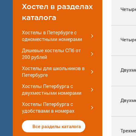
Хостел в разделах
Четыр
каталога
Хостелы в Петербурге с
одноместными номерами
Четыр
Дешевые хостелы СПб от
200 рублей
Хостелы для школьников в
Двухм
Петербурге
Хостелы Петербурга с
двухместными номерами
Двухм
Хостелы Петербурга с
удобствами в номерах
Все разделы каталога
Трехм