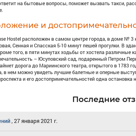
ответит на бытовые вопросы, поможет вызвать такси, ра
е.
оложение и достопримечательн
ouse Hostel расположен в самом центре города, в доме № 3
вая, Сенная и Спасская 5-10 минут пешей прогулки. В здан
Кроме того, в пяти минутах ходьбы от хостела различные 
ечательность – Юсуповский сад, подаренный Петром Перв
займет дорога до Мариинского театра, открытого в 1783 го
а, в нем можно увидеть лучшие балетные и оперные высту
проспекта и его достопримечательностей одна остановка н
Последние от
ений
,
27 января 2021 г.