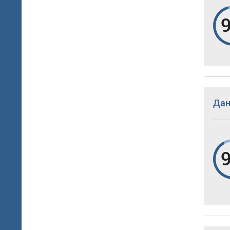
9
Дан
9