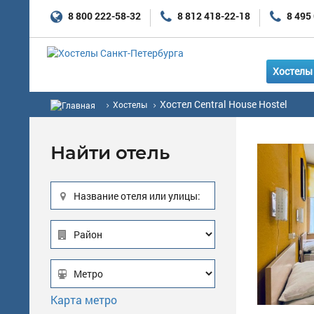
8 800 222-58-32
8 812 418-22-18
8 495
Хостелы 
Хостел Central House Hostel
Хостелы
Найти отель
Название отеля или улицы:
Карта метро