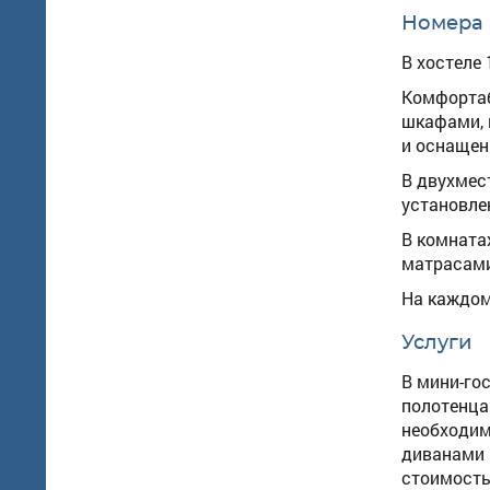
Номера
В хостеле
Комфортаб
шкафами, 
и оснаще
В двухмес
установле
В комната
матрасами
На каждом
Услуги
В мини-го
полотенца
необходимо
диванами и
стоимость