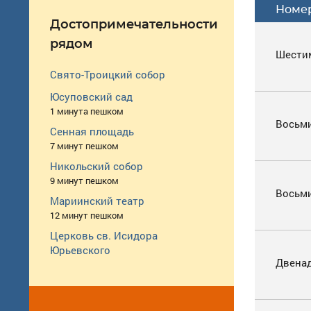
Номе
Достопримечательности
рядом
Шести
Свято-Троицкий собор
Юсуповский сад
1 минута пешком
Восьм
Сенная площадь
7 минут пешком
Никольский собор
9 минут пешком
Восьм
Мариинский театр
12 минут пешком
Церковь св. Исидора
Юрьевского
Двена