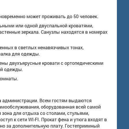
дновременно может проживать до 50 человек.
ными или одной двуспальной кроватями,
настенные зеркала. Санузлы находятся в номерах
ленных в светлых ненавязчивых тонах,
шалка для одежды.
рены двухъярусные кровати с ортопедическими
ей одежды.
комнаты.
йка администрации. Всем гостям выдаются
самообслуживания, оборудованная всей самой
и зона для отдыха со столами, стульями,
ступ к сети WI-FI. Прокат фена и утюга входят в
о за дополнительную плату. Гостеприимный