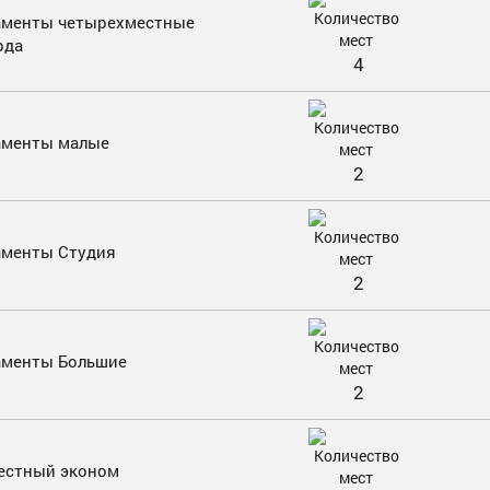
аменты четырехместные
рда
4
аменты малые
2
аменты Студия
2
аменты Большие
2
естный эконом