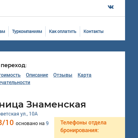
ам
Туркомпаниям
Как оплатить
Контакты
переход:
тоимость
Описание
Отзывы
Карта
чательности
иница Знаменская
оветская ул., 10А
8
/
10
Телефоны отдела
основано на
9
бронирования: