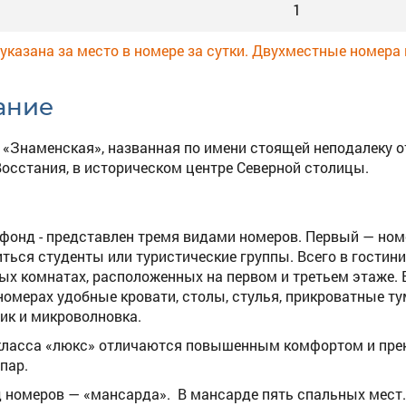
1
указана за место в номере за сутки. Двухместные номера
ание
 «Знаменская», названная по имени стоящей неподалеку от
осстания, в историческом центре Северной столицы.
фонд - представлен тремя видами номеров. Первый — номе
ться студенты или туристические группы. Всего в гостин
ых комнатах, расположенных на первом и третьем этаже.
 номерах удобные кровати, столы, стулья, прикроватные т
ик и микроволновка.
ласса «люкс» отличаются повышенным комфортом и прек
пар.
д номеров — «мансарда». В мансарде пять спальных мест.