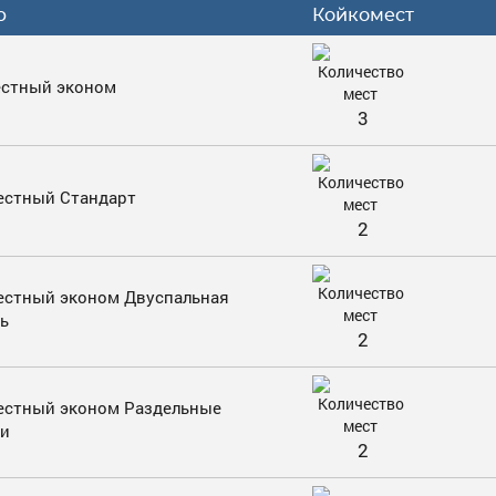
р
Койкомест
естный эконом
3
естный Стандарт
2
естный эконом Двуспальная
ь
2
естный эконом Раздельные
ти
2