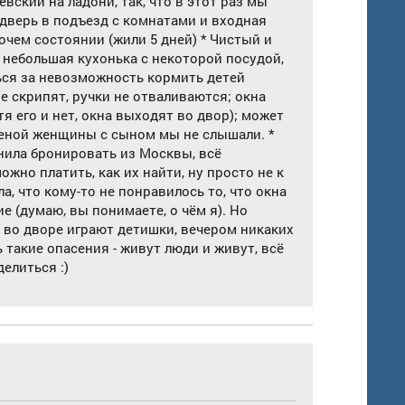
вский на ладони, так, что в этот раз мы
 дверь в подъезд с комнатами и входная
очем состоянии (жили 5 дней) * Чистый и
 + небольшая кухонька с некоторой посудой,
ться за невозможность кормить детей
е скрипят, ручки не отваливаются; окна
я его и нет, окна выходят во двор); может
теной женщины с сыном мы не слышали. *
нила бронировать из Москвы, всё
ожно платить, как их найти, ну просто не к
а, что кому-то не понравилось то, что окна
е (думаю, вы понимаете, о чём я). Но
м во дворе играют детишки, вечером никаких
ь такие опасения - живут люди и живут, всё
елиться :)