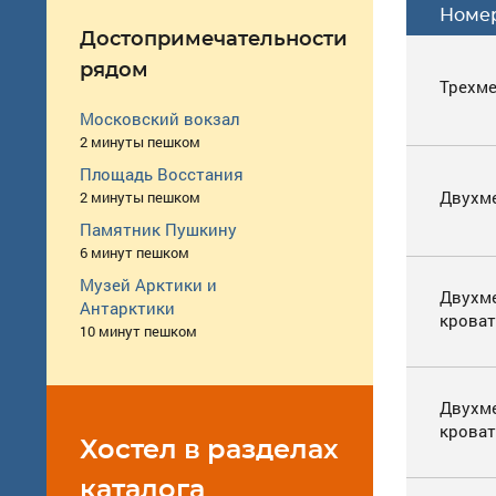
Номе
Достопримечательности
рядом
Трехм
Московский вокзал
2 минуты пешком
Площадь Восстания
Двухм
2 минуты пешком
Памятник Пушкину
6 минут пешком
Музей Арктики и
Двухм
Антарктики
кроват
10 минут пешком
Двухм
крова
Хостел в разделах
каталога