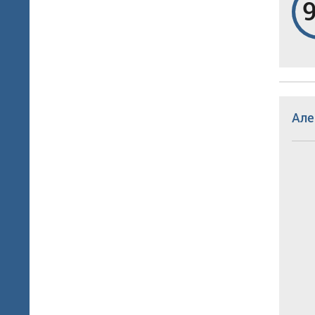
9
Але