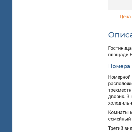
Цена 
Опис
Гостиница
площади В
Номера
Номерной 
расположи
трехместн
дворик. В
холодильн
Комнаты к
семейный 
Третий ви