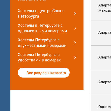
Апарт
Манса
Хостелы в центре Санкт-
Петербурга
Хостелы в Петербурге с
одноместными номерами
Апарт
Хостелы Петербурга с
двухместными номерами
Хостелы Петербурга с
Апарт
удобствами в номерах
Все разделы каталога
Апарт
Одном