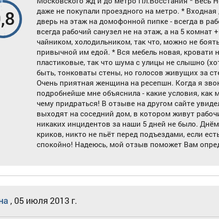
Московского жд и до метро Пл.Восстания * Весь Не
даже не покупали проездного на метро. * Входная
,8
дверь на этаж на домофонной пипке - всегда в раб
всегда рабочий санузел не на этаж, а на 5 комнат
чайником, холодильником, так что, можно не боя
привычной им едой. * Вся мебель новая, кровати н
пластиковые, так что шума с улицы не слышно (хот
быть, тонковаты стены, но голосов живущих за с
Очень приятная женщина на ресепшн. Когда я зво
подробнейше мне объяснила - какие условия, как м
чему придраться! В отзыве на другом сайте увидел
выходят на соседний дом, в котором живут рабочи
никаких инцидентов за наши 5 дней не было. Днё
криков, никто не пьёт перед подъездами, если ест
спокойно! Надеюсь, мой отзыв поможет Вам опред
на
,
05 июля 2013 г.