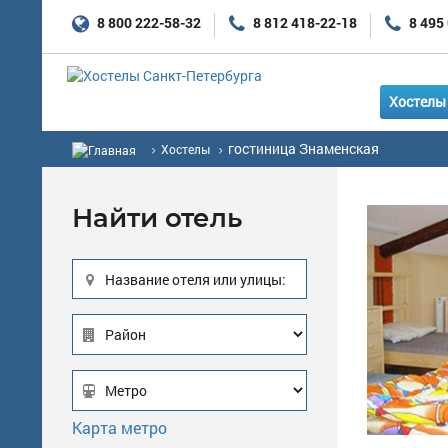
8 800 222-58-32
8 812 418-22-18
8 495
Хостелы 
гостиница Знаменская
Хостелы
Найти отель
Название отеля или улицы:
Карта метро