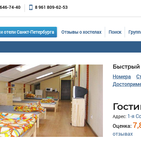
 646-74-40
8 961 809-62-53
и отели Санкт-Петербурга
Отзывы о хостелах
Поиск
Групп
Быстрый 
Номера
С
Достоприме
Гост
1-я С
Адрес:
7,
Оценка:
отзывах