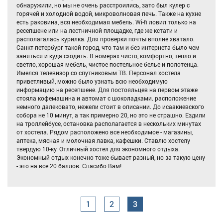
обнаружили, но мы не очень расстроились, зато был кулер с
горячей и холодной водой, микроволновая печь. Также на кухне
есть раковина, вся необходимая мебель. Wi-fi ловил только на
ресепшене или на лестничной площадке, где же кстати и
располагалась курилка. Для проверки почты вполне хватало.
Санкт-петербург такой город, что там и без интернета было чем
заняться и куда сходить. В номерах чисто, комфортно, тепло и
светло, хорошая мебель, чистое постельное белье и полотенца.
Имелся телевизор со спутниковым ТВ. Персонал хостела
приветливый, можно было узнать всю необходимую
информацию на ресепшене. Для постояльцев на первом этаже
стояла кофемашина и автомат с шоколадками. расположение
немного далековато, нежели стоит в описании. До исаакиевского
собора не 10 минут, а так примерно 20, но это не страшно. Ездили
на троллейбусе, остановка располагается в нескольких минутах
от хостела. Рядом расположено все необходимое - магазины,
аптека, мясная и молочная лавка, кафешки. Ставлю хостелу
твердую 10-ку. Отличный хостел для экономного отдыха.
Экономный отдых конечно тоже бывает разный, но за такую цену
- это на все 20 баллов. Спасибо Вам!
1
2
3