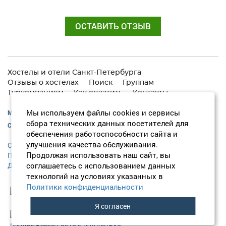
ОСТАВИТЬ ОТЗЫВ
Хостелы и отели Санкт-Петербурга
Отзывы о хостелах
Поиск
Группам
Туркомпаниям
Как оплатить
Контакты
Мы используем файлы cookies и сервисы
Москва:
+7 (495) 646-74-40
сбора технических данных посетителей для
Санкт-Петербург:
+7 (812) 418-22-18
обеспечения работоспособности сайта и
улучшения качества обслуживания.
Согласие на обработку персональных данных
Продолжая использовать наш сайт, вы
Политика конфиденциальности
соглашаетесь с использованием данных
Договор оферты
технологий на условиях указанных в
Политики конфиденциальности
Я согласен
продвижение сайта и поддержка