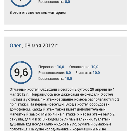
Безопасность:
8,0
В этом отзыве нет комментариев
Олег
,
08 мая 2012 г.
Персонал:
10,0
Оснащение:
10,0
9,6
Расположение:
8,0
Чистота:
10,0
Безопасность:
10,0
Отличный хостел! Отдыхали с сестрой 2 суток с 29 апреля по 1
мая 2012 г.. Понравилось все, даже сами не ожидали. Хостел
чистый и уютный. 4-х этажное здание, номера располагаются с 2
по 4 этажи. На первом -ресепшн. Вход в хостел оборудован
домофоном. Каждый этаж также имеет дополнительный
магнитный замок. Мы жили на 4 этаже. У нас на этаже было 2
санузла, для м и ж. В каждом были умывальники, туалеты и
душевые, где всегда было жидкое мыло, бумага и бумажные
полотенца. На кухне холодильника и кофемашины мы не