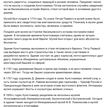
изучать раритеты, созданные природой и руками человека. Предание гласил,
что на мысль о создании Кунсткамеры Петра натолкнула случайно увиденная
им на Васильевском острове береза, ствол которой врос в основание другого
дерева.
Музей был создан в 1714 году. По указу Петра Первого в музей нужно было
приносить все свидетельства анатомических уродств. Поначалу в музее даже
были живые экспонаты: монстры, великаны и карлики.
Позднее для музея на Стрелке Васильевского острова построили новое
здание. В петровские времена Кунсткамера считалась одним из лучших
музеев такого рода во всей Европе. Музей был открыт для всех абсолютно
бесплатно.
Здание Кунсткамеры выполнено в стиле петровского барокко. Петр Первый
сам выбирал место для строительства, а также лично участвовал в
разработке проекта. Здание состоит из двух корпусов, почти идентичных друг
другу. Корпуса объединены центральным объемом, украшенным
многоярусной башней со сферой.
В 1747 году деревянная башня сгорела при пожаре, и ее восстановили только
через 200 лет. Тогда же башню украсила армиллярная сфера.
В 1757 году художник Д. Джанни создал в залах Кунсткамеры лепной узор, а
чуть позже скульптор М. Павлов выполнил два горельефа – Триумф России и
Празднующая Европа в зале на втором этаже восточного флигеля. Интерьеры
музея украшают бюсты и скульптуры великих ученых.
В 1830-х годах Кунсткамеру разделили на несколько музеев:
Этнографический, Минералогический, Зоологический и Ботанический. Сегодня
в здании также находятся Мемориальный музей М.В. Ломоносова и музей
Антропологии и этнографии.