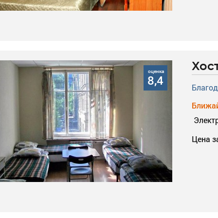
Хос
оценка
8,4
Благод
Ближай
Элект
Цена з