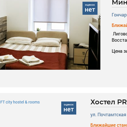
Мин
оценок
нет
Гончар
Ближай
Лиговс
Восст
Цена з
Хостел PR
оценок
нет
ул. Почтамтская
Ближайшие стан