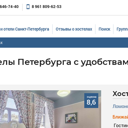
 646-74-40
8 961 809-62-53
и отели Санкт-Петербурга
Отзывы о хостелах
Поиск
Групп
ах
елы Петербурга с удобствам
Хос
оценка
8,6
Ломоно
Ближай
Гости