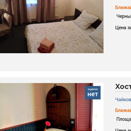
Ближай
Черны
Цена з
Хос
оценок
нет
Чайков
Ближай
Площа
Цена з