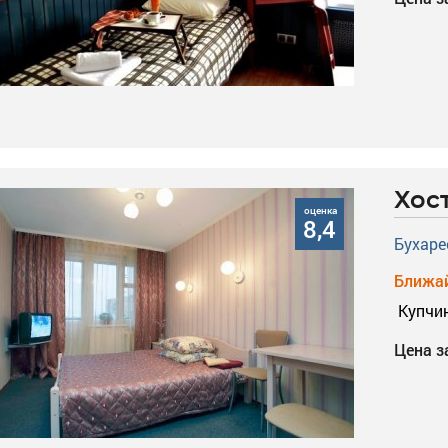
Хос
оценка
8,4
Бухарес
Ближай
Купчи
Цена з