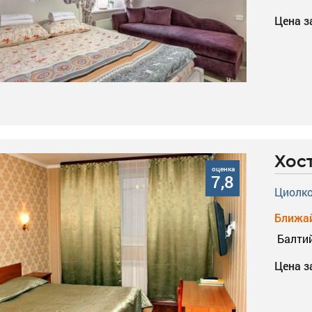
Цена з
Хос
оценка
7,8
Циолко
Ближай
Балти
Цена з