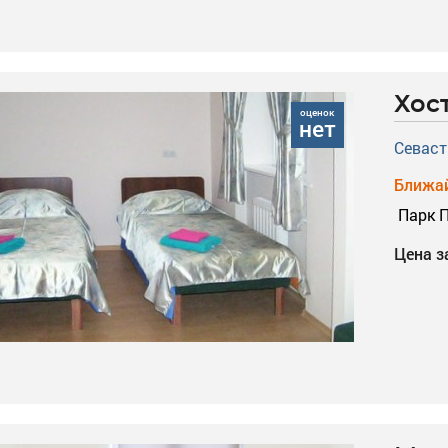
Хос
оценок
нет
Севаст
Ближай
Парк 
Цена з