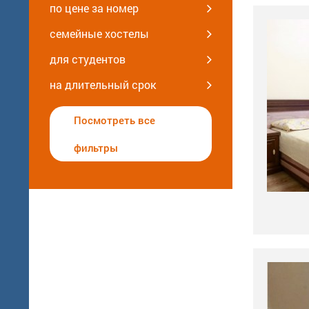
по цене за номер
семейные хостелы
для студентов
на длительный срок
Посмотреть все
фильтры