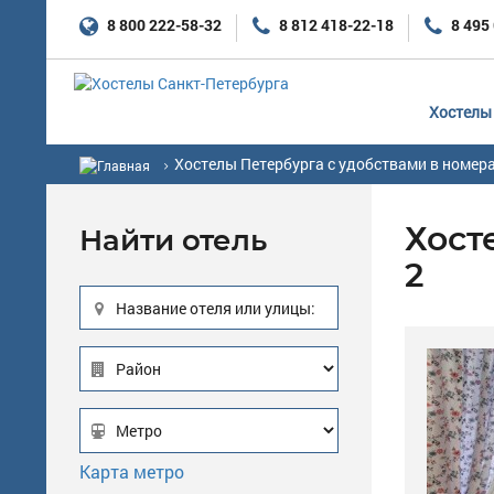
8 800 222-58-32
8 812 418-22-18
8 495
Хостелы 
Хостелы Петербурга с удобствами в номер
Хост
Найти отель
2
Название отеля или улицы:
Карта метро