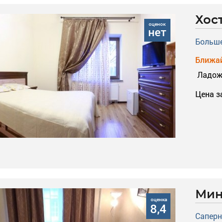
Хос
оценок
нет
Больше
Ближай
Ладож
Цена з
Мин
оценка
8,4
Саперн