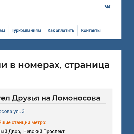
ам
Туркомпаниям
Как оплатить
Контакты
и в номерах, страница
тел Друзья на Ломоносова
сова ул., 3
шие станции метро:
ный Двор,
Невский Проспект