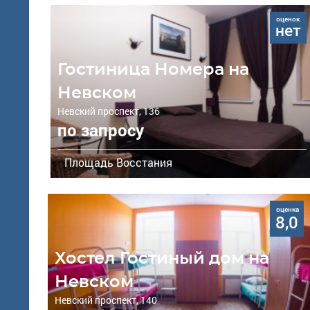
оценок
нет
Гостиница Номера на
Невском
Невский проспект, 136
по запросу
Площадь Восстания
оценка
8,0
Хостел Гостиный дом на
Невском
Невский проспект, 140