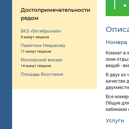
Достопримечательности
рядом
Опис
БКЗ «Октябрьский»
9 минут пешком
Номера
Памятник Некрасову
11 минут пешком
Комнат в 
зоне отды
Московский вокзал
вещей - в
14 минут пешком
Площадь Восстания
В двух из
качестве 
двухместн
Все номер
Общие для
кабинами 
Услуги