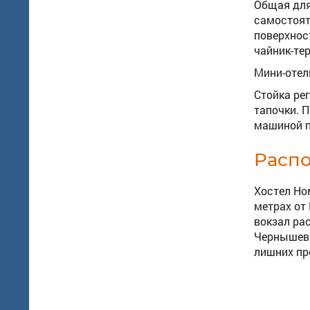
Общая для
самостоят
поверхнос
чайник-те
Мини-отел
Стойка ре
тапочки. 
машиной п
Расп
Хостел Но
метрах от
вокзал ра
Чернышевс
лишних пр