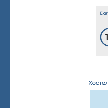
Ека
Хосте