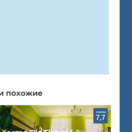
ли похожие
оценка
7,7