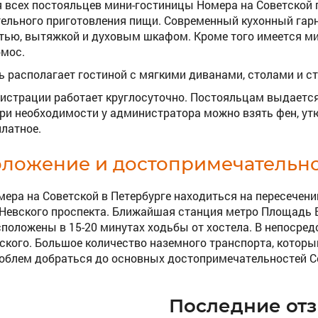
 всех постояльцев мини-гостиницы Номера на Советской 
ельного приготовления пищи. Современный кухонный гарн
тью, вытяжкой и духовым шкафом. Кроме того имеется мик
рмос.
ь располагает гостиной с мягкими диванами, столами и с
гистрации работает круглосуточно. Постояльцам выдается
При необходимости у администратора можно взять фен, ут
латное.
оложение и достопримечательн
мера на Советской в Петербурге находиться на пересечени
 Невского проспекта. Ближайшая станция метро Площадь
сположены в 15-20 минутах ходьбы от хостела. В непосре
кого. Большое количество наземного транспорта, который
облем добраться до основных достопримечательностей С
Последние от