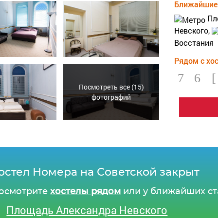
Ближайшие 
Пл
Невского,
Восстания
Рядом с хо
Посмотреть все (15)
фотографий
остел Номера на Советской закрыт
осмотрите
хостелы рядом
или у ближайших ст
Площадь Александра Невского