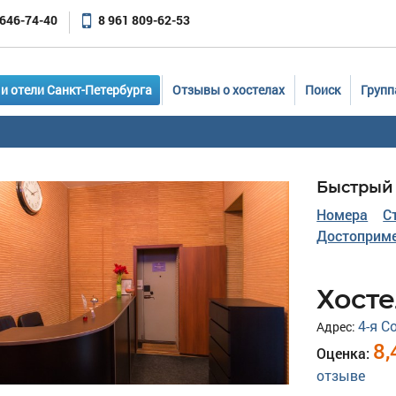
 646-74-40
8 961 809-62-53
и отели Санкт-Петербурга
Отзывы о хостелах
Поиск
Групп
Быстрый 
Номера
С
Достоприме
Хосте
4-я С
Адрес:
8,
Оценка:
отзыве