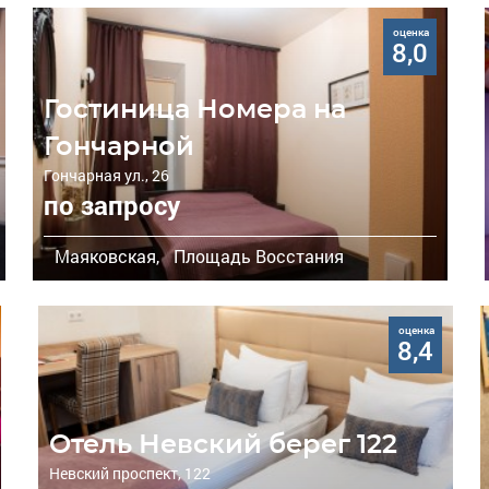
оценка
8,0
Гостиница Номера на
Гончарной
Гончарная ул., 26
по запросу
Маяковская,
Площадь Восстания
оценка
8,4
Отель Невский берег 122
Невский проспект, 122