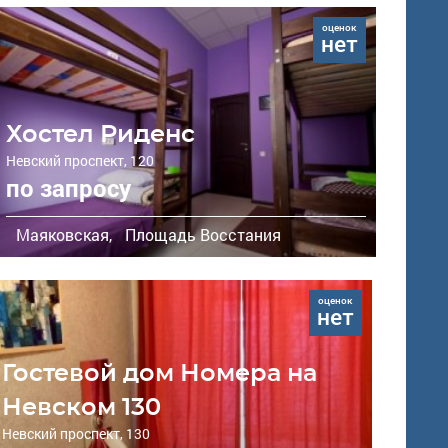
оценок
нет
Хостел Риденс
Невский проспект, 120
по запросу
Маяковская,
Площадь Восстания
оценок
нет
Гостевой дом Номера на
Невском 130
Невский проспект, 130