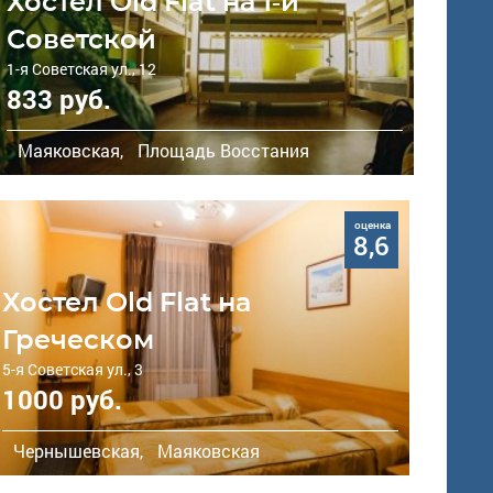
Хостел Old Flat на 1-й
Советской
1-я Советская ул., 12
833 руб.
Маяковская,
Площадь Восстания
оценка
8,6
Хостел Old Flat на
Греческом
5-я Советская ул., 3
1000 руб.
Чернышевская,
Маяковская