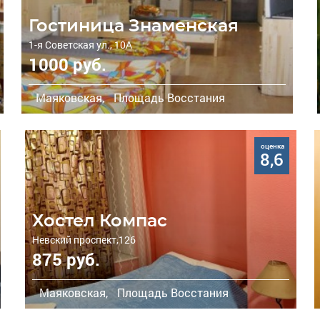
Гостиница Знаменская
1-я Советская ул., 10А
1000 руб.
Маяковская,
Площадь Восстания
оценка
8,6
Хостел Компас
Невский проспект,126
875 руб.
Маяковская,
Площадь Восстания