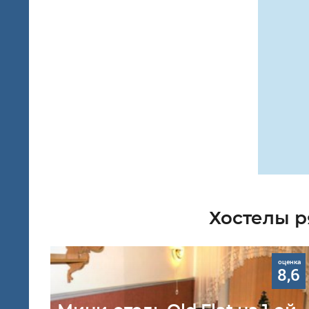
Хостелы р
оценка
8,6