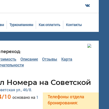
ам
Туркомпаниям
Как оплатить
Контакты
переход:
тоимость
Описание
Отзывы
Карта
чательности
л Номера на Советской
оветская ул., 46/8.
4
/
10
Телефоны отдела
основано на
1
бронирования: