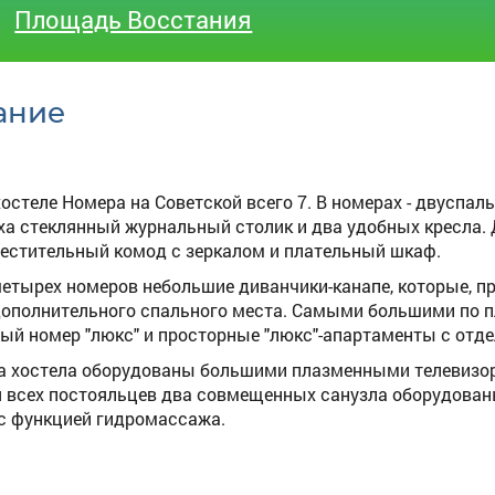
Площадь Восстания
ание
хостеле Номера на Советской всего 7. В номерах - двуспал
ха стеклянный журнальный столик и два удобных кресла. 
местительный комод с зеркалом и плательный шкаф.
 четырех номеров небольшие диванчики-канапе, которые, п
дополнительного спального места. Самыми большими по п
ый номер "люкс" и просторные "люкс"-апартаменты с отд
а хостела оборудованы большими плазменными телевизора
 всех постояльцев два совмещенных санузла оборудова
с функцией гидромассажа.