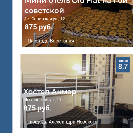
Мини-отель Old Flat на 1-ой
советской
1-я Советская ул., 12
875 руб.
Площадь Восстания
оценка
8,7
Хостел Анмар
Мытнинская ул., 11
875 руб.
Площадь Александра Невского