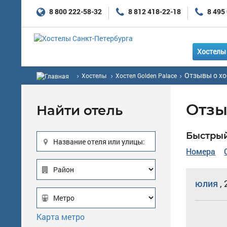
8 800 222-58-32
8 812 418-22-18
8 495
Хостелы 
Отзывы о хо
Хостелы
Хостел Golden Palace
Отзы
Найти отель
Быстрый
Название отеля или улицы:
Номера
юлия
,
Карта метро