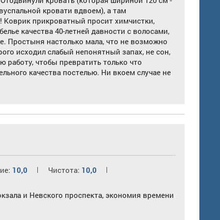
! Отодвинули кровать (которая шириной 120 см -
успальной кровати вдвоем), а там
! Коврик прикроватный просит химчистки,
белье качества 40-летней давности с волосами,
е. Простыня настолько мала, что не возможно
ого исходил слабый непонятный запах, не сон,
ою работу, чтобы превратить только что
ельного качества постелью. Ни вкоем случае не
ие:
10,0
Чистота:
10,0
окзала и Невского проспекта, экономия времени