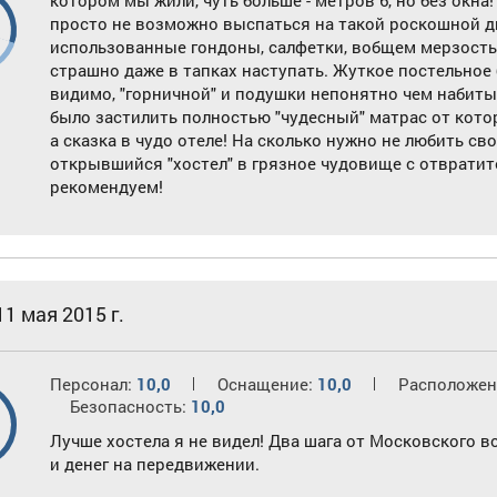
котором мы жили, чуть больше - метров 6, но без окна
0
просто не возможно выспаться на такой роскошной дв
использованные гондоны, салфетки, вобщем мерзость
страшно даже в тапках наступать. Жуткое постельное 
видимо, "горничной" и подушки непонятно чем набиты
было застилить полностью "чудесный" матрас от котор
а сказка в чудо отеле! На сколько нужно не любить св
открывшийся "хостел" в грязное чудовище с отвратит
рекомендуем!
11 мая 2015 г.
Персонал:
10,0
Оснащение:
10,0
Расположен
Безопасность:
10,0
Лучше хостела я не видел! Два шага от Московского в
и денег на передвижении.