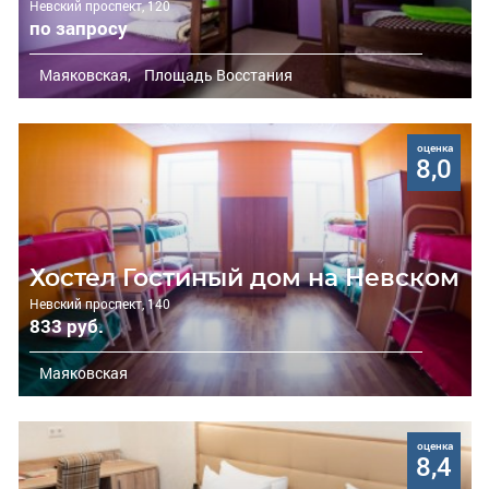
Невский проспект, 120
по запросу
Маяковская,
Площадь Восстания
оценка
8,0
Хостел Гостиный дом на Невском
Невский проспект, 140
833 руб.
Маяковская
оценка
8,4