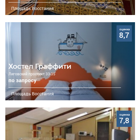
Площадь Восстания
оценка
8,7
Хостел Граффити
Лиговский проспект 33-35
по запросу
Площадь Восстания
оценка
7,8