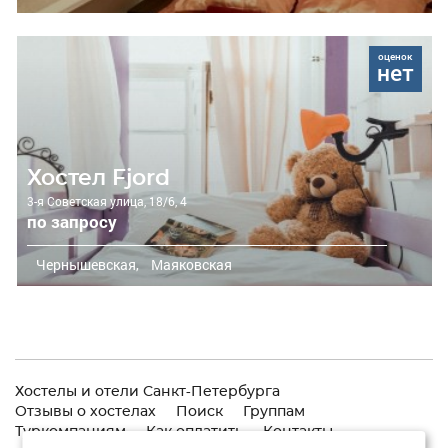
оценок
нет
Хостел Fjord
3-я Советская улица, 18/6, 4
по запросу
Чернышевская,
Маяковская
Хостелы и отели Санкт-Петербурга
Отзывы о хостелах
Поиск
Группам
Туркомпаниям
Как оплатить
Контакты