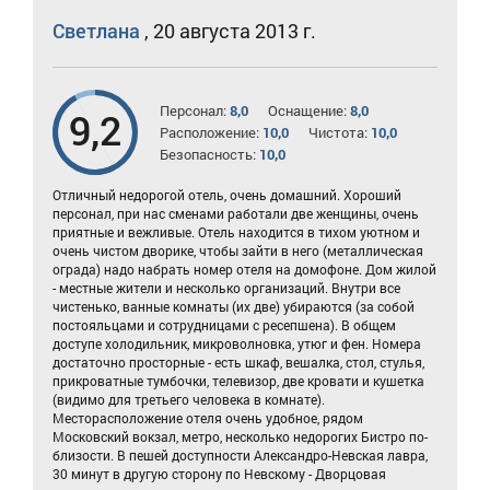
Светлана
,
20 августа 2013 г.
Персонал:
8,0
Оснащение:
8,0
9,2
Расположение:
10,0
Чистота:
10,0
Безопасность:
10,0
Отличный недорогой отель, очень домашний. Хороший
персонал, при нас сменами работали две женщины, очень
приятные и вежливые. Отель находится в тихом уютном и
очень чистом дворике, чтобы зайти в него (металлическая
ограда) надо набрать номер отеля на домофоне. Дом жилой
- местные жители и несколько организаций. Внутри все
чистенько, ванные комнаты (их две) убираются (за собой
постояльцами и сотрудницами с ресепшена). В общем
доступе холодильник, микроволновка, утюг и фен. Номера
достаточно просторные - есть шкаф, вешалка, стол, стулья,
прикроватные тумбочки, телевизор, две кровати и кушетка
(видимо для третьего человека в комнате).
Месторасположение отеля очень удобное, рядом
Московский вокзал, метро, несколько недорогих Бистро по-
близости. В пешей доступности Александро-Невская лавра,
30 минут в другую сторону по Невскому - Дворцовая