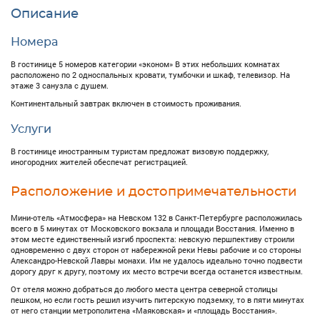
Описание
Номера
В гостинице 5 номеров категории «эконом» В этих небольших комнатах
расположено по 2 односпальных кровати, тумбочки и шкаф, телевизор. На
этаже 3 санузла с душем.
Континентальный завтрак включен в стоимость проживания.
Услуги
В гостинице иностранным туристам предложат визовую поддержку,
иногородних жителей обеспечат регистрацией.
Расположение и достопримечательности
Мини-отель «Атмосфера» на Невском 132 в Санкт-Петербурге расположилась
всего в 5 минутах от Московского вокзала и площади Восстания. Именно в
этом месте единственный изгиб проспекта: невскую першпективу строили
одновременно с двух сторон от набережной реки Невы рабочие и со стороны
Александро-Невской Лавры монахи. Им не удалось идеально точно подвести
дорогу друг к другу, поэтому их место встречи всегда останется известным.
От отеля можно добраться до любого места центра северной столицы
пешком, но если гость решил изучить питерскую подземку, то в пяти минутах
от него станции метрополитена «Маяковская» и «площадь Восстания».