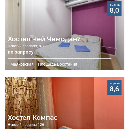
оценка
8,0
Хостел Чей Чемодан?
Невский проспект, 87/2
по запросу
Маяковская,
Площадь Восстания
оценка
8,6
Хостел Компас
Невский проспект,126