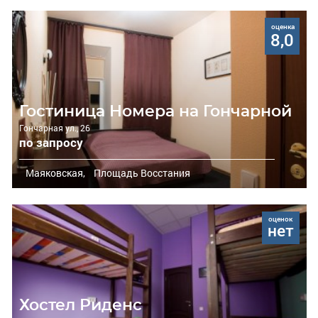
оценка
8,0
Гостиница Номера на Гончарной
Гончарная ул., 26
по запросу
Маяковская,
Площадь Восстания
оценок
нет
Хостел Риденс