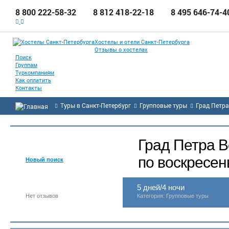
8 800 222-58-32
8 812 418-22-18
8 495 646-74-4
Хостелы и отели Санкт-Петербурга
Отзывы о хостелах
Поиск
Группам
Туркомпаниям
Как оплатить
Контакты
Туры в Санкт-Петербург
Групповые туры
Град Петра
Град Петра В
Назад к списку туров
по воскресен
Новый поиск
5 дней/4 ночи
Нет отзывов
Категория: Групповые туры
Добавить новый отзыв