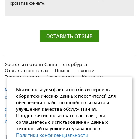
кровати в комнате.
ОСТАВИТЬ ОТЗЫВ
Хостелы и отели Санкт-Петербурга
Отзывы о хостелах
Поиск
Группам
Туркомпаниям
Как оплатить
Контакты
Мы используем файлы cookies и сервисы
Москва:
+7 (495) 646-74-40
сбора технических данных посетителей для
Санкт-Петербург:
+7 (812) 418-22-18
обеспечения работоспособности сайта и
улучшения качества обслуживания.
Согласие на обработку персональных данных
Продолжая использовать наш сайт, вы
Политика конфиденциальности
соглашаетесь с использованием данных
Договор оферты
технологий на условиях указанных в
Политики конфиденциальности