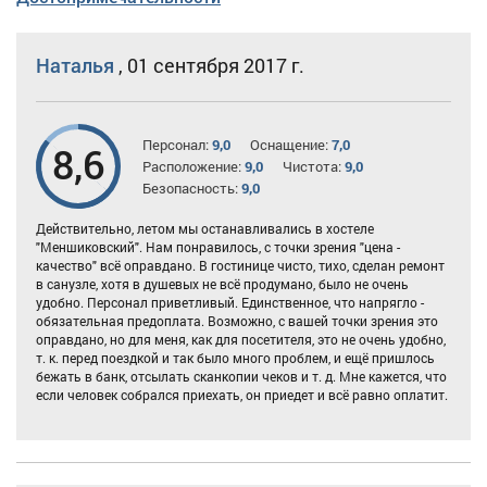
Наталья
,
01 сентября 2017 г.
Персонал:
9,0
Оснащение:
7,0
8,6
Расположение:
9,0
Чистота:
9,0
Безопасность:
9,0
Действительно, летом мы останавливались в хостеле
"Меншиковский". Нам понравилось, с точки зрения "цена -
качество" всё оправдано. В гостинице чисто, тихо, сделан ремонт
в санузле, хотя в душевых не всё продумано, было не очень
удобно. Персонал приветливый. Единственное, что напрягло -
обязательная предоплата. Возможно, с вашей точки зрения это
оправдано, но для меня, как для посетителя, это не очень удобно,
т. к. перед поездкой и так было много проблем, и ещё пришлось
бежать в банк, отсылать сканкопии чеков и т. д. Мне кажется, что
если человек собрался приехать, он приедет и всё равно оплатит.