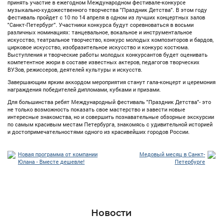
принять участие в ежегодном Международном фестивале-конкурсе
музыкально-художественного творчества "Праздник Детства". В этом году
фестиваль пройдет с 10 по 14 апреля в одном из лучших концертных залов
"Санкт-Петербург". Участники конкурса будут соревноваться в восьми
различных номинациях: танцевальное, вокальное и инструментальное
искусство, театральное творчество, конкурс молодых композиторов и бардов,
цирковое искусство, изобразительное искусство и конкурс костюма.
Выступления и творческие работы молодых конкурсантов будет оценивать
компетентное жюри в составе известных актеров, педагогов творческих
ВУЗов, режиссеров, деятелей культуры и искусств.
Завершающим ярким аккордом мероприятия станут гала-концерт и церемония
награждения победителей дипломами, кубками и призами.
Для большинства ребят Международный фестиваль "Праздник Детства"- это
не только возможность показать свое мастерство и завести новые
интересные знакомства, но и совершить познавательные обзорные экскурсии
по самым красивым местам Петербурга, знакомясь с удивительной историей
и достопримечательностями одного из красивейших городов России.
Новая программа от компании
Медовый месяц в Санкт-
Юлана - Вместе дешевле!
Петербурге
Новости