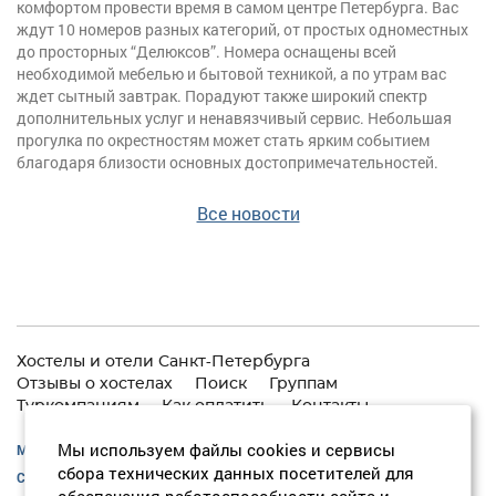
комфортом провести время в самом центре Петербурга. Вас
ждут 10 номеров разных категорий, от простых одноместных
до просторных “Делюксов”. Номера оснащены всей
необходимой мебелью и бытовой техникой, а по утрам вас
ждет сытный завтрак. Порадуют также широкий спектр
дополнительных услуг и ненавязчивый сервис. Небольшая
прогулка по окрестностям может стать ярким событием
благодаря близости основных достопримечательностей.
Все новости
Хостелы и отели Санкт-Петербурга
Отзывы о хостелах
Поиск
Группам
Туркомпаниям
Как оплатить
Контакты
Мы используем файлы cookies и сервисы
Москва:
+7 (495) 646-74-40
сбора технических данных посетителей для
Санкт-Петербург:
+7 (812) 418-22-18