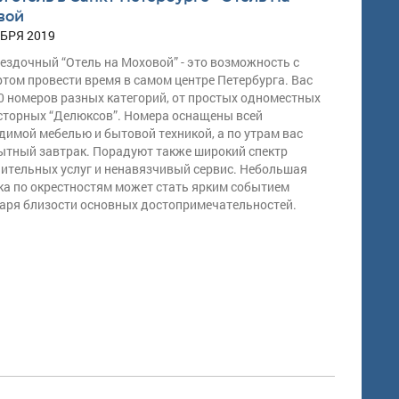
вой
БРЯ 2019
ездочный “Отель на Моховой” - это возможность с
том провести время в самом центре Петербурга. Вас
0 номеров разных категорий, от простых одноместных
сторных “Делюксов”. Номера оснащены всей
димой мебелью и бытовой техникой, а по утрам вас
ытный завтрак. Порадуют также широкий спектр
ительных услуг и ненавязчивый сервис. Небольшая
ка по окрестностям может стать ярким событием
аря близости основных достопримечательностей.