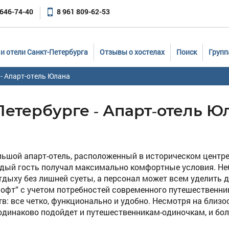
 646-74-40
8 961 809-62-53
и отели Санкт-Петербурга
Отзывы о хостелах
Поиск
Групп
 - Апарт-отель Юлана
Петербурге - Апарт-отель Ю
ольшой апарт-отель, расположенный в историческом центре
ждый гость получал максимально комфортные условия. Н
тдыху без лишней суеты, а персонал может всем уделить 
офт” с учетом потребностей современного путешественник
: все четко, функционально и удобно. Несмотря на близо
е одинаково подойдет и путешественникам-одиночкам, и б