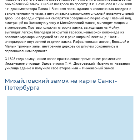
Михайловский замок. Он был построен по проекту В.И. Баженова в 1792-1800
г.г. для императора Павла I. Внешняя часть здания выполнена как квадрат с
закругленными углами, а внутри замка расположен сложный восьмиугольный
двор. Все фасады строения смотрятся совершенно по-разному. Главный вид,
смотрящий на Замковую улицу и Михайловский манеж, выглядит мощно и
тяжеловесно. Противоположная сторона замка, выходящая на Мойку,
выглядит легкой, благодаря открытой терассе, невысокой колоннаде из
розового мрамора и ведущей от нее к реке широкой лестнице. Часть
интерьеров и внутренней отделки замка: Рафаэлевская галерея, Большой и
Малый тронный залы, внутренняя церковь со шпилем сохранились в
первоначальном варианте.
С 1823 года замку нашли новое практическое применение: разместили
Инженерное училище. Здесь учился Ф.М. Достоевский. Именно от названия
училища здание и получило своё второе имя – Инженерный замок
Михайловский замок на карте Санкт-
Петербурга