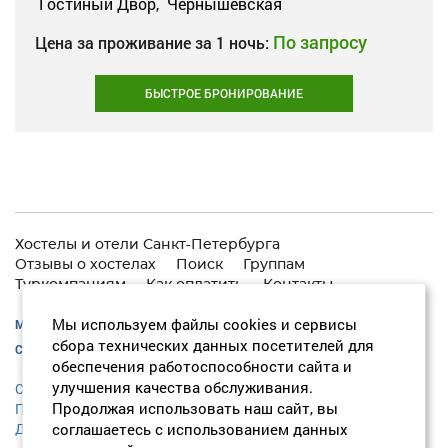
Гостиный Двор,
Чернышевская
По запросу
Цена за проживание за 1 ночь:
БЫСТРОЕ БРОНИРОВАНИЕ
Хостелы и отели Санкт-Петербурга
Отзывы о хостелах
Поиск
Группам
Туркомпаниям
Как оплатить
Контакты
Мы используем файлы cookies и сервисы
Москва:
+7 (495) 646-74-40
сбора технических данных посетителей для
Санкт-Петербург:
+7 (812) 418-22-18
обеспечения работоспособности сайта и
улучшения качества обслуживания.
Согласие на обработку персональных данных
Продолжая использовать наш сайт, вы
Политика конфиденциальности
соглашаетесь с использованием данных
Договор оферты