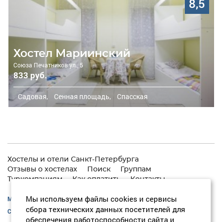
8,5
Хостел Мариинский
Союза Печатников ул., 5
833 руб.
Садовая,
Сенная площадь,
Спасская
Хостелы и отели Санкт-Петербурга
Отзывы о хостелах
Поиск
Группам
Туркомпаниям
Как оплатить
Контакты
Мы используем файлы cookies и сервисы
Москва:
+7 (495) 646-74-40
сбора технических данных посетителей для
Санкт-Петербург:
+7 (812) 418-22-18
обеспечения работоспособности сайта и