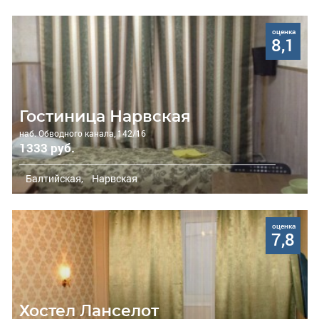
оценка
8,1
Гостиница Нарвская
наб. Обводного канала, 142/16
1333 руб.
Балтийская,
Нарвская
оценка
7,8
Хостел Ланселот