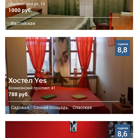
Циолковского ул., 15
1000 руб.
Балтийская
оценка
8,8
Хостел Yes
Вознесенский проспект, 41
788 руб.
Садовая,
Сенная площадь,
Спасская
оценка
8,6