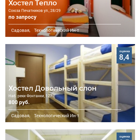
Хостел Тепло
Союза Печатников ул., 28/29
по запросу
Садовая,
Технологический Ин-т
оценка
8,4
Хостел Довольный слон
Наб. реки Фонтанки, 127
800 руб.
Садовая,
Технологический Ин-т
оценка