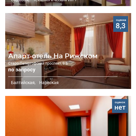
оценка
8,3
Апарт-отель На Рижском
Старо-Петергофский проспект, 9 Б
по запросу
Балтийская,
Нарвская
оценок
нет