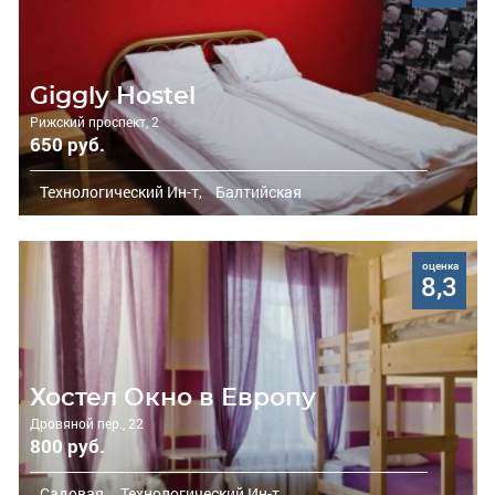
Giggly Hostel
Рижский проспект, 2
650 руб.
Технологический Ин-т,
Балтийская
оценка
8,3
Хостел Окно в Европу
Дровяной пер., 22
800 руб.
Садовая,
Технологический Ин-т