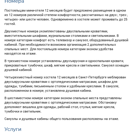
Номера
Постояльцам мини-отеля 12 месяцев будет предложено размещение в одном
из 12 номеров различной степени комфортности, рассчитанных на двух-, трех-,
четырех- или шести человек. Одновременно в хостеле может проживать до 25
гостей.
Двухместные номера укомплектованы двуспальными кроватями,
вместительными шкафами, журнальными столиками и светильниками. В
номере категории комфорт есть телевизор и санузел, оборудованный душевой
кабиной. При необходимости возможна организация 2 дополнительных
спальных мест. Для постояльцев номера категории эконом удобства
находятся на этаже.
В трехместном номере установлены двухъярусная и односпальная кровати,
прикроватные тумбочки, шкаф, мягкие кресла и светильники. Санузел оснащен
душевой кабиной.
Четырехместный номер хостела 12 месяцев в Санкт-Петербурге меблирован
двухъярусными кроватями с ортопедическими матрасами, шкафом для
одежды, тумбами, письменным столом и удобными креслами. В санузле,
расположенном в номере, установлена душевая кабина.
В шестиместном номере категории эконом спальные места представлены
двухъярусными кроватями с ортопедическими матрасами. Обстановку
дополняют вешалка для одежды, рабочий стол, стулья, мягкие кресла,
тумбочки и светильник.
Санузлы и душевые кабины общего пользования расположены на этаже.
Услуги