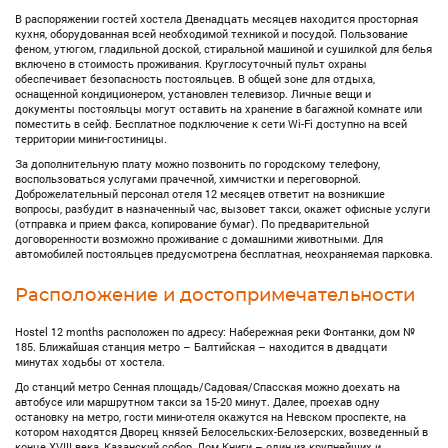
В распоряжении гостей хостела Двенадцать месяцев находится просторная
кухня, оборудованная всей необходимой техникой и посудой. Пользование
феном, утюгом, гладильной доской, стиральной машиной и сушилкой для белья
включено в стоимость проживания. Круглосуточный пульт охраны
обеспечивает безопасность постояльцев. В общей зоне для отдыха,
оснащенной кондиционером, установлен телевизор. Личные вещи и
документы постояльцы могут оставить на хранение в багажной комнате или
поместить в сейф. Бесплатное подключение к сети Wi-Fi доступно на всей
территории мини-гостиницы.
За дополнительную плату можно позвонить по городскому телефону,
воспользоваться услугами прачечной, химчистки и переговорной.
Доброжелательный персонал отеля 12 месяцев ответит на возникшие
вопросы, разбудит в назначенный час, вызовет такси, окажет офисные услуги
(отправка и прием факса, копирование бумаг). По предварительной
договоренности возможно проживание с домашними животными. Для
автомобилей постояльцев предусмотрена бесплатная, неохраняемая парковка.
Расположение и достопримечательности
Hostel 12 months расположен по адресу: Набережная реки Фонтанки, дом №
185. Ближайшая станция метро – Балтийская – находится в двадцати
минутах ходьбы от хостела.
До станций метро Сенная площадь/Садовая/Спасская можно доехать на
автобусе или маршрутном такси за 15-20 минут. Далее, проехав одну
остановку на метро, гости мини-отеля окажутся на Невском проспекте, на
котором находятся Дворец князей Белосельских-Белозерских, возведенный в
конце XVIII века, Казанский собор, Дом Книги – один из крупнейших и