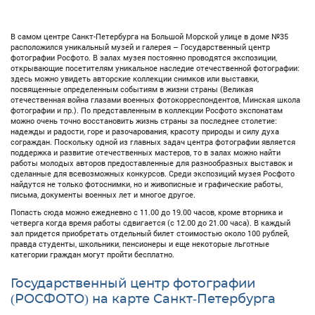
В самом центре Санкт-Петербурга на Большой Морской улице в доме №35
расположился уникальный музей и галерея – Государственный центр
фотографии Росфото. В залах музея постоянно проводятся экспозиции,
открывающие посетителям уникальное наследие отечественной фотографии:
здесь можно увидеть авторские коллекции снимков или выставки,
посвященные определенным событиям в жизни страны (Великая
отечественная война глазами военных фотокорреспондентов, Минская школа
фотографии и пр.). По представленным в коллекции Росфото экспонатам
можно очень точно восстановить жизнь страны за последнее столетие:
надежды и радости, горе и разочарования, красоту природы и силу духа
сограждан. Поскольку одной из главных задач центра фотографии является
поддержка и развитие отечественных мастеров, то в залах можно найти
работы молодых авторов предоставленные для разнообразных выставок и
сделанные для всевозможных конкурсов. Среди экспозиций музея Росфото
найдутся не только фотоснимки, но и живописные и графические работы,
письма, документы военных лет и многое другое.
Попасть сюда можно ежедневно с 11.00 до 19.00 часов, кроме вторника и
четверга когда время работы сдвигается (с 12.00 до 21.00 часа). В каждый
зал придется приобретать отдельный билет стоимостью около 100 рублей,
правда студенты, школьники, пенсионеры и еще некоторые льготные
категории граждан могут пройти бесплатно.
Государственный центр фотографии
(РОСФОТО) на карте Санкт-Петербурга